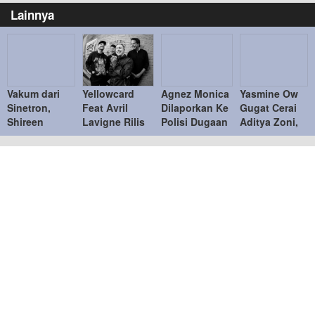
Lainnya
Vakum dari
Yellowcard
Agnez Monica
Yasmine Ow
Sinetron,
Feat Avril
Dilaporkan Ke
Gugat Cerai
Shireen
Lavigne Rilis
Polisi Dugaan
Aditya Zoni,
Sungkar
Single Terbaru
Tidak Memiliki
Mengaku
Fokus
“Better Days”
Itikad Baik
Sering
Dampingi
Adanya
Anak dan
Pertengkaran
Kembangkan
Bisnis