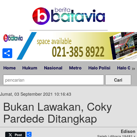
Share
»
Home
Hukum
Nasional
Metro
Halo Polisi
Halo Gub
Jumat, 03 September 2021 10:16:43
Bukan Lawakan, Coky
Pardede Ditangkap
Edison
Share
Post
Seleb | dibaca 19481 x