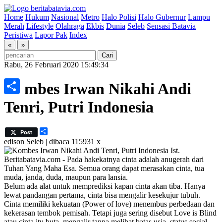
Home
Hukum
Nasional
Metro
Halo Polisi
Halo Gubernur
Lampu
Merah
Lifestyle
Olahraga
Ekbis
Dunia
Seleb
Sensasi Batavia
Peristiwa
Lapor Pak
Index
«
»
Rabu, 26 Februari 2020 15:49:34
Kombes Irwan Nikahi Andi
Share
Tenri, Putri Indonesia
Share
Post
edison
Seleb | dibaca 115931 x
Ist.
Beritabatavia.com -
Pada hakekatnya cinta adalah anugerah dari
Tuhan Yang Maha Esa. Semua orang dapat merasakan cinta, tua
muda, janda, duda, maupun para lansia.
Belum ada alat untuk memprediksi kapan cinta akan tiba. Hanya
lewat pandangan pertama, cinta bisa mengalir kesekujur tubuh.
Cinta memiliki kekuatan (Power of love) menembus perbedaan dan
kekerasan tembok pemisah. Tetapi juga sering disebut Love is Blind
atau cinta itu buta, mengalir tanpa melihat batas usia, status social