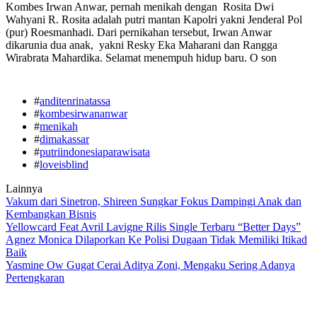
Kombes Irwan Anwar, pernah menikah dengan Rosita Dwi
Wahyani R. Rosita adalah putri mantan Kapolri yakni Jenderal Pol
(pur) Roesmanhadi. Dari pernikahan tersebut, Irwan Anwar
dikarunia dua anak, yakni Resky Eka Maharani dan Rangga
Wirabrata Mahardika. Selamat menempuh hidup baru. O son
#
anditenrinatassa
#
kombesirwananwar
#
menikah
#
dimakassar
#
putriindonesiaparawisata
#
loveisblind
Lainnya
Vakum dari Sinetron, Shireen Sungkar Fokus Dampingi Anak dan
Kembangkan Bisnis
Yellowcard Feat Avril Lavigne Rilis Single Terbaru “Better Days”
Agnez Monica Dilaporkan Ke Polisi Dugaan Tidak Memiliki Itikad
Baik
Yasmine Ow Gugat Cerai Aditya Zoni, Mengaku Sering Adanya
Pertengkaran