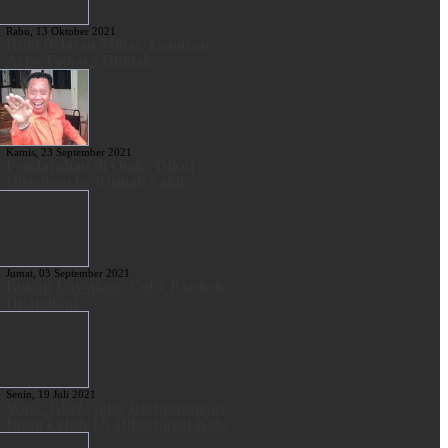
Rabu, 13 Oktober 2021
Rugi Belasan Miliar, Laporan
Artis Tamara Ditolak
Kamis, 23 September 2021
Pendarahan di Otak, Tukul
Dilarikan ke Rumah Sakit
Jumat, 03 September 2021
Bukan Lawakan, Coky Pardede
Ditangkap
Senin, 19 Juli 2021
Woo.. Gisel-Nobu Berhubungan
Intim Lebih 1X Diberbagai Kota