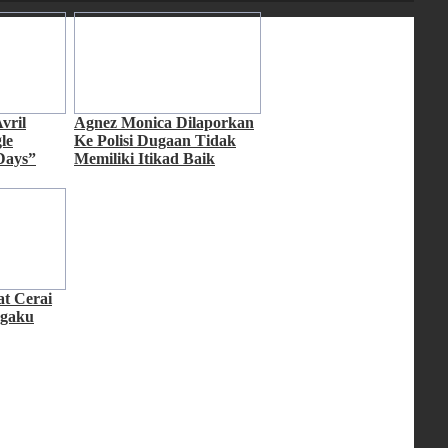
vril
Agnez Monica Dilaporkan
le
Ke Polisi Dugaan Tidak
Days”
Memiliki Itikad Baik
t Cerai
ngaku