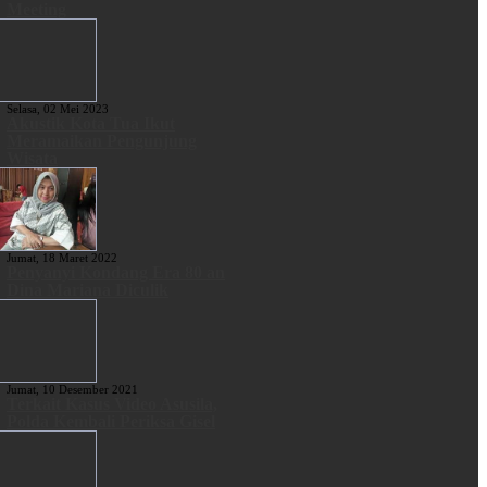
Meeting
Selasa, 02 Mei 2023
Akustik Kota Tua Ikut
Meramaikan Pengunjung
Wisata
Jumat, 18 Maret 2022
Penyanyi Kondang Era 80 an
Dina Mariana Diculik
Jumat, 10 Desember 2021
Terkait Kasus Video Asusila,
Polda Kembali Periksa Gisel