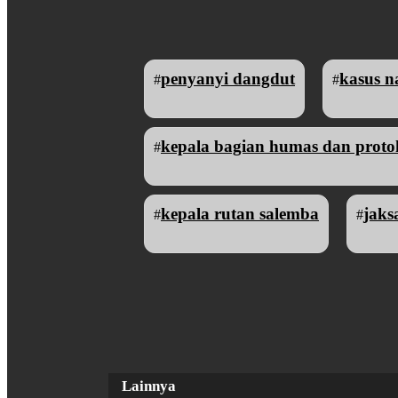
penyanyi dangdut
kasus n
#
#
kepala bagian humas dan prot
#
kepala rutan salemba
jaks
#
#
Lainnya