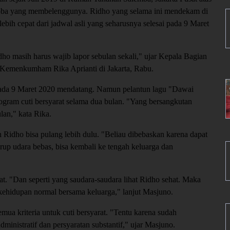
oba yang membelenggunya. Ridho yang selama ini mendekam di
ih cepat dari jadwal asli yang seharusnya selesai pada 9 Maret
ho masih harus wajib lapor sebulan sekali," ujar Kepala Bagian
 Kemenkumham Rika Aprianti di Jakarta, Rabu.
pada 9 Maret 2020 mendatang. Namun pelantun lagu "Dawai
rogram cuti bersyarat selama dua bulan. "Yang bersangkutan
lan," kata Rika.
Ridho bisa pulang lebih dulu. "Beliau dibebaskan karena dapat
rup udara bebas, bisa kembali ke tengah keluarga dan
. "Dan seperti yang saudara-saudara lihat Ridho sehat. Maka
kehidupan normal bersama keluarga," lanjut Masjuno.
a kriteria untuk cuti bersyarat. "Tentu karena sudah
dministratif dan persyaratan substantif," ujar Masjuno.