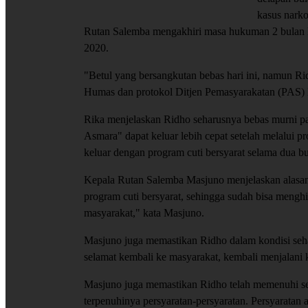
kasus nark
Rutan Salemba mengakhiri masa hukuman 2 bulan leb
2020.
"Betul yang bersangkutan bebas hari ini, namun Rid
Humas dan protokol Ditjen Pemasyarakatan (PAS)
Rika menjelaskan Ridho seharusnya bebas murni 
Asmara" dapat keluar lebih cepat setelah melalui p
keluar dengan program cuti bersyarat selama dua bu
Kepala Rutan Salemba Masjuno menjelaskan alasan 
program cuti bersyarat, sehingga sudah bisa menghi
masyarakat," kata Masjuno.
Masjuno juga memastikan Ridho dalam kondisi sehat
selamat kembali ke masyarakat, kembali menjalani 
Masjuno juga memastikan Ridho telah memenuhi semu
terpenuhinya persyaratan-persyaratan. Persyaratan a