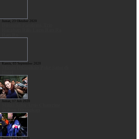
Jumat, 23 Oktober 2020
Ditengah Pandemi, Trio
Harahap Rilis Lagu Rap Ra
Rap Ro
Kamis, 03 September 2020
Musisi Ditangkap Pake Sabu di
Hotel
Jumat, 17 Juli 2020
Miliki Sabu Artis Chaterine
Wilson Ditangkap
Senin, 13 Juli 2020