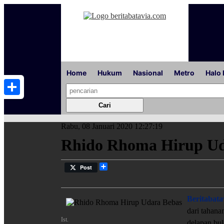
Home
Hukum
Nasional
Metro
Halo 
Share
Rabu, 08 Januari 2020 12:27:19
Rhido Rhoma Hirup Ud
Share
Post
Beritabata
dari tahana
Ist.
delapan bul