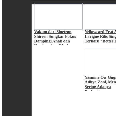
Vakum dari Sinetron,
Yellowcard Feat A
Shireen Sungkar Fokus
Lavigne Rilis Sing
Dampingi Anak dan
Terbaru “Better 
Kembangkan Bisnis
Yasmine Ow Guga
Aditya Zoni, Me
Sering Adanya
Pertengkaran