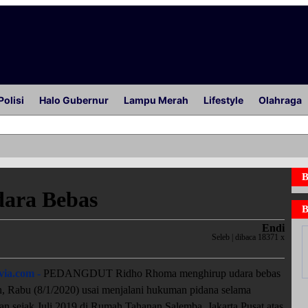
Polisi
Halo Gubernur
Lampu Merah
Lifestyle
Olahraga
B
ara Bebas
B
Endi
Seleb | dibaca 18371 x
via.com -
PEDANGDUT Ridho Rhoma menghirup udara bebas
n, Rabu (8/1/2020) usai menjalani hukuman pidana selama
an sejak Juli 2019 di Rumah Tahanan Salemba, Jakarta Pusat atas