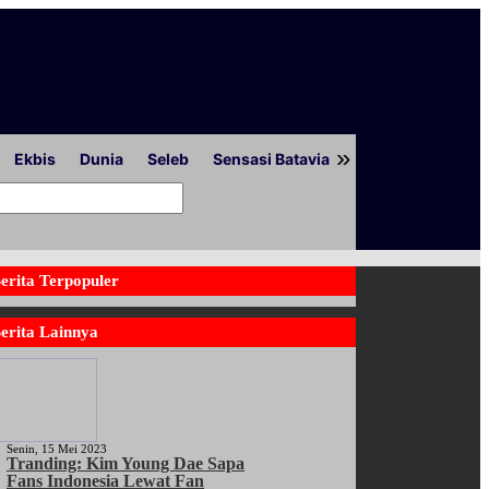
»
Ekbis
Dunia
Seleb
Sensasi Batavia
Peristiwa
Lapor
erita Terpopuler
erita Lainnya
Senin, 15 Mei 2023
Tranding: Kim Young Dae Sapa
Fans Indonesia Lewat Fan