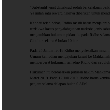
"Substantif yang dimaksud sudah berkelakuan baik
Ya inilah satu reward haknya diberikan untuk mendap
Kendati telah bebas, Ridho masih harus menjalani 
terdakwa kasus penyalahgunaan narkoba jenis sabu 
menjatuhkan hukuman pidana kepada Ridho selama 
Cibubur selama 6 bulan 10 hari.
Pada 25 Januari 2019 Ridho menyelesaikan masa h
Umum kemudian mengajukan kasasi ke Mahkamah 
memperberat hukuman terhadap Ridho dari sepuluh 
Hukuman itu berdasarkan putusan hakim Mahkamah
Maret 2019. Pada 12 Juli 2019, Ridho harus kembal
penjara selama delapan bulan.0 AIM