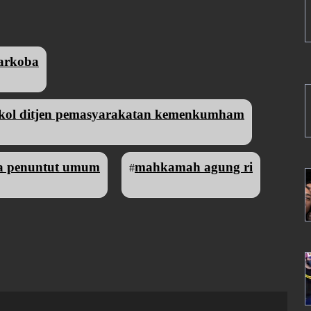
arkoba
okol ditjen pemasyarakatan kemenkumham
a penuntut umum
mahkamah agung ri
#