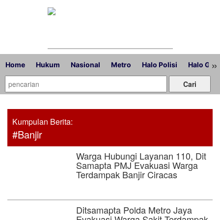
»
Home
Hukum
Nasional
Metro
Halo Polisi
Halo Gub
Kumpulan Berita:
#Banjir
Warga Hubungi Layanan 110, Dit
Samapta PMJ Evakuasi Warga
Terdampak Banjir Ciracas
Ditsamapta Polda Metro Jaya
Evakuasi Warga Sakit Terdampak