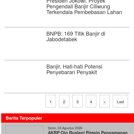
Presiden Jokowi: Proyek
Pengendali Banjir Ciliwung
Terkendala Pembebasan Lahan
BNPB: 169 Titik Banjir di
Jabodetabek
Banjir, Hati-hati Potensi
Penyebaran Penyakit
1
2
3
4
>
Last
Berita Terpopuler
Senin, 03 Agustus 2026
AKBP Ojo Ruslani Pimpin Pengamanan