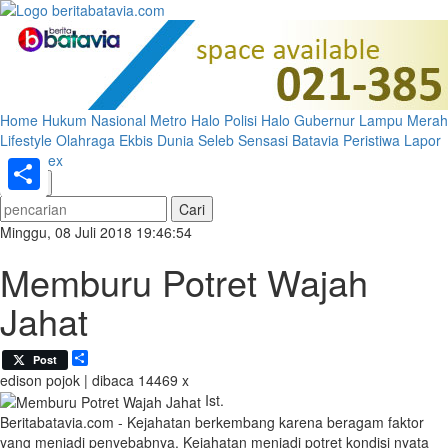
Home
Hukum
Nasional
Metro
Halo Polisi
Halo Gubernur
Lampu Merah
Lifestyle
Olahraga
Ekbis
Dunia
Seleb
Sensasi Batavia
Peristiwa
Lapor
Pak
Index
«
»
Share
Minggu, 08 Juli 2018 19:46:54
Memburu Potret Wajah
Jahat
Share
Post
edison
pojok | dibaca 14469 x
Ist.
Beritabatavia.com -
Kejahatan berkembang karena beragam faktor
yang menjadi penyebabnya. Kejahatan menjadi potret kondisi nyata