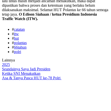
lalu lintas masih menjadi ancaman menakutkan, maka dapat
dipastikan bahwa proses dan ketentuan yang berlaku belum
dilaksanakan maksimal. Selamat HUT Polantas ke 66 tahun semoga
tetap jaya.
O Edison Siahaan / ketua Presidium Indonesia
Traffic Watch (ITW).
#
catatan
#
itw
#
hut
#
polantas
#
66tahun
#
polri
Lainnya
2025
Seandainya Saya Jadi Presiden
Ketika SNI Menakutkan
Asa & Tanya Pasca HUT ke-78 Polri