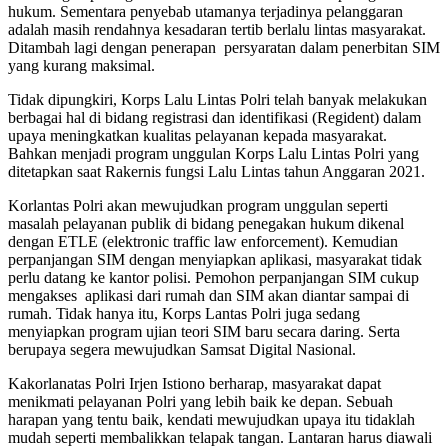
hukum. Sementara penyebab utamanya terjadinya pelanggaran
adalah masih rendahnya kesadaran tertib berlalu lintas masyarakat.
Ditambah lagi dengan penerapan persyaratan dalam penerbitan SIM
yang kurang maksimal.
Tidak dipungkiri, Korps Lalu Lintas Polri telah banyak melakukan
berbagai hal di bidang registrasi dan identifikasi (Regident) dalam
upaya meningkatkan kualitas pelayanan kepada masyarakat.
Bahkan menjadi program unggulan Korps Lalu Lintas Polri yang
ditetapkan saat Rakernis fungsi Lalu Lintas tahun Anggaran 2021.
Korlantas Polri akan mewujudkan program unggulan seperti
masalah pelayanan publik di bidang penegakan hukum dikenal
dengan ETLE (elektronic traffic law enforcement). Kemudian
perpanjangan SIM dengan menyiapkan aplikasi, masyarakat tidak
perlu datang ke kantor polisi. Pemohon perpanjangan SIM cukup
mengakses aplikasi dari rumah dan SIM akan diantar sampai di
rumah. Tidak hanya itu, Korps Lantas Polri juga sedang
menyiapkan program ujian teori SIM baru secara daring. Serta
berupaya segera mewujudkan Samsat Digital Nasional.
Kakorlanatas Polri Irjen Istiono berharap, masyarakat dapat
menikmati pelayanan Polri yang lebih baik ke depan. Sebuah
harapan yang tentu baik, kendati mewujudkan upaya itu tidaklah
mudah seperti membalikkan telapak tangan. Lantaran harus diawali