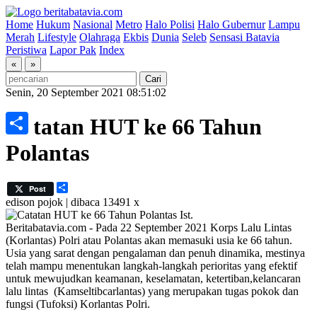
Home
Hukum
Nasional
Metro
Halo Polisi
Halo Gubernur
Lampu
Merah
Lifestyle
Olahraga
Ekbis
Dunia
Seleb
Sensasi Batavia
Peristiwa
Lapor Pak
Index
«
»
Senin, 20 September 2021 08:51:02
Catatan HUT ke 66 Tahun
Share
Polantas
Share
Post
edison
pojok | dibaca 13491 x
Ist.
Beritabatavia.com -
Pada 22 September 2021 Korps Lalu Lintas
(Korlantas) Polri atau Polantas akan memasuki usia ke 66 tahun.
Usia yang sarat dengan pengalaman dan penuh dinamika, mestinya
telah mampu menentukan langkah-langkah perioritas yang efektif
untuk mewujudkan keamanan, keselamatan, ketertiban,kelancaran
lalu lintas (Kamseltibcarlantas) yang merupakan tugas pokok dan
fungsi (Tufoksi) Korlantas Polri.