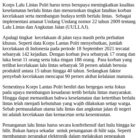
Korps Lalu Lintas Polri harus terus berupaya meningkatkan kualitas
keselamatan berlalu lintas dan menurunkan tingkat fatalitas korban
kecelakaan serta membangun budaya tertib berlalu lintas. Sebagai
implementasi amanat Undang Undang nomor 22 tahun 2009 tentang
Lalu Lintas dan Angkutan Jalan (UULLAJ).
Apalagi tingkat kecelakaan di jalan raya masih perlu perhatian
khusus. Seperti data Korps Lantas Polri menyebutkan, jumlah
kecelakaan di Indonesia pada periode 18 September 2021 tercatat
sebanyak 142 kejadian. Dengan korban jiwa sebanyak 17 orang dan
luka berat 11 orang serta luka ringan 188 orang. Para korban yang
terlibat kecelakaan lalu lintas sebanyak 58 persen adalah berusia
produktif antara 15 tahun hingga 40 tahun. Sedangkan faktor
penyebab kecelakaan mencapai 90 persen akibat kelalaian manusia.
Semestinya Korps Lantas Polri berdiri dan bergegas serta fokus
pada upaya membangun kesadaran tertib berlalu lintas masyarakat.
Hingga dapat memastikan bahwa keselamatan dan ketertiban berlalu
lintas telah menjadi kebutuhan yang wajib dilakukan setiap warga.
Sebab permasalahan utama lalu lintas dan angkutan jalan di negeri
ini adalah kecelakaan dan kemacetan serta kesemrautan.
Penanganan lalu lintas harus secara konfrehensif dari hulu hingga ke
hilir. Bukan hanya sekadar untuk penanganan di hilir saja. Seperti
membangun perangkat elektronik dalam melakukan penegakan